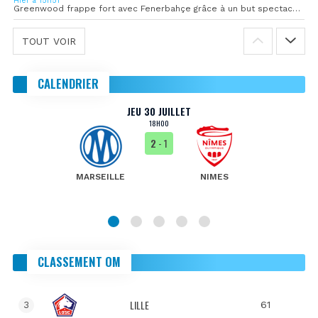
Hier à 15h51
Greenwood frappe fort avec Fenerbahçe grâce à un but spectaculaire
TOUT VOIR
CALENDRIER
JEU 30 JUILLET
18H00
2
- 1
MARSEILLE
NIMES
CLASSEMENT OM
LILLE
61
3