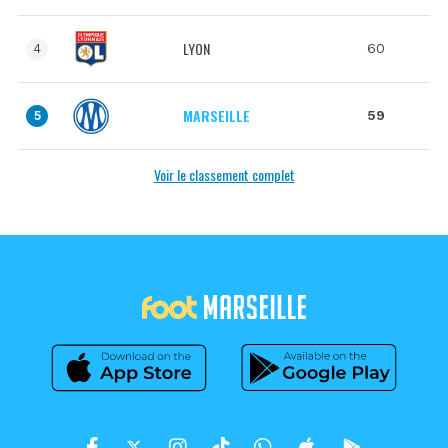
LYON
60
4
MARSEILLE
59
5
Voir le classement complet