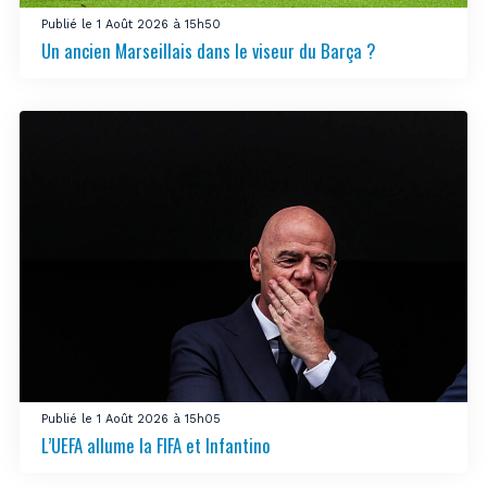
Publié le 1 Août 2026 à 15h50
Un ancien Marseillais dans le viseur du Barça ?
Publié le 1 Août 2026 à 15h05
L’UEFA allume la FIFA et Infantino