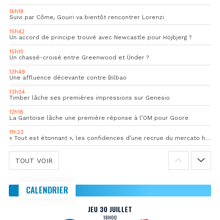
16h18
Suivi par Côme, Gouiri va bientôt rencontrer Lorenzi
15h42
Un accord de principe trouvé avec Newcastle pour Höjbjerg ?
15h10
Un chassé-croisé entre Greenwood et Ünder ?
13h49
Une affluence décevante contre Bilbao
13h04
Timber lâche ses premières impressions sur Genesio
12h18
La Gantoise lâche une première réponse à l’OM pour Goore
11h33
« Tout est étonnant », les confidences d’une recrue du mercato hivernal de l’OM
TOUT VOIR
CALENDRIER
JEU 30 JUILLET
18H00