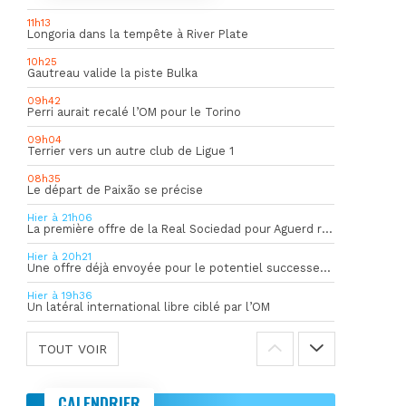
11h13
Longoria dans la tempête à River Plate
10h25
Gautreau valide la piste Bulka
09h42
Perri aurait recalé l’OM pour le Torino
09h04
Terrier vers un autre club de Ligue 1
08h35
Le départ de Paixão se précise
Hier à 21h06
La première offre de la Real Sociedad pour Aguerd refusée par l’OM
Hier à 20h21
Une offre déjà envoyée pour le potentiel successeur de Rulli
Hier à 19h36
Un latéral international libre ciblé par l’OM
TOUT VOIR
CALENDRIER