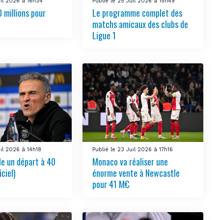
uil 2026 à 16h34
Publié le 25 Juil 2026 à 15h49
 millions pour
Le programme complet des
matchs amicaux des clubs de
Ligue 1
uil 2026 à 14h18
Publié le 23 Juil 2026 à 17h16
de un départ à 40
Monaco va réaliser une
iciel)
énorme vente à Newcastle
pour 41 M€