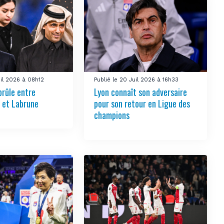
uil 2026 à 08h12
Publié le 20 Juil 2026 à 16h33
brûle entre
Lyon connaît son adversaire
 et Labrune
pour son retour en Ligue des
champions