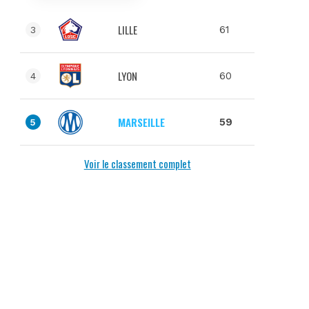
LILLE
61
3
LYON
60
4
MARSEILLE
59
5
Voir le classement complet