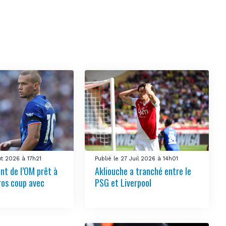
ût 2026 à 17h21
Publié le 27 Juil 2026 à 14h01
nt de l’OM prêt à
Akliouche a tranché entre le
ros coup avec
PSG et Liverpool