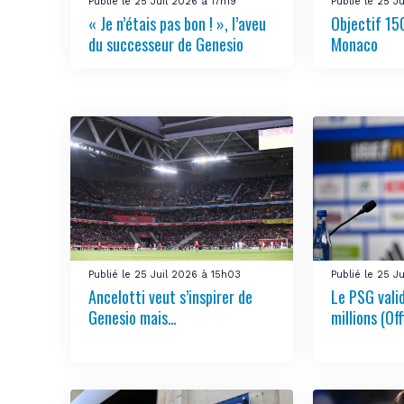
Publié le 25 Juil 2026 à 17h19
Publié le 25 J
« Je n’étais pas bon ! », l’aveu
Objectif 150
du successeur de Genesio
Monaco
Publié le 25 Juil 2026 à 15h03
Publié le 25 J
Ancelotti veut s’inspirer de
Le PSG vali
Genesio mais…
millions (Off