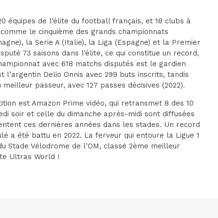
 équipes de l’élite du football français, et 18 clubs à
rée comme le cinquième des grands championnats
ne), la Serie A (Italie), la Liga (Espagne) et la Premier
puté 73 saisons dans l’élite, ce qui constitue un record,
championnat avec 618 matchs disputés est le gardien
 l’argentin Delio Onnis avec 299 buts inscrits, tandis
u meilleur passeur, avec 127 passes décisives (2022).
tition est Amazon Prime vidéo
, qui retransmet 8 des 10
di soir et celle du dimanche après-midi sont diffusées
entent ces dernières années dans les stades. Un record
lé a été battu en 2022. La ferveur qui entoure la Ligue 1
 du
Stade Vélodrome
de l’OM, classé 2ème meilleur
te Ultras World !