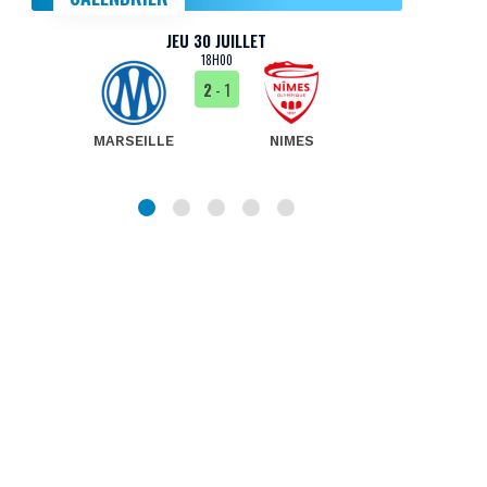
JEU 30 JUILLET
18H00
2
- 1
MARSEILLE
NIMES
MA