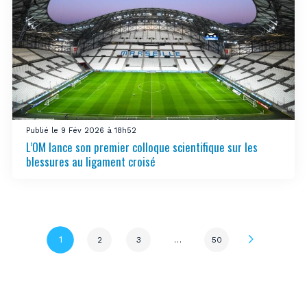
Publié le 9 Fév 2026 à 18h52
L’OM lance son premier colloque scientifique sur les
blessures au ligament croisé
Page
1
2
3
…
50