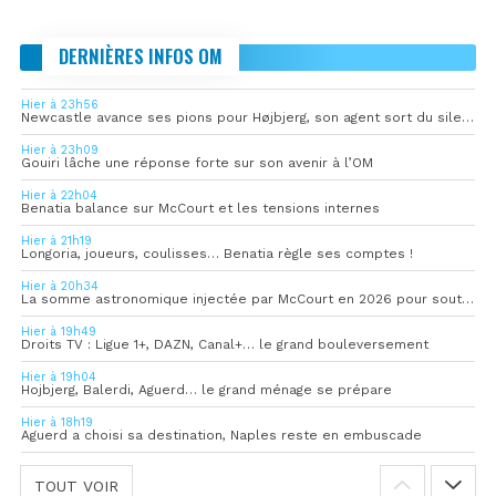
DERNIÈRES INFOS OM
Hier à 23h56
Newcastle avance ses pions pour Højbjerg, son agent sort du silence
Hier à 23h09
Gouiri lâche une réponse forte sur son avenir à l’OM
Hier à 22h04
Benatia balance sur McCourt et les tensions internes
Hier à 21h19
Longoria, joueurs, coulisses… Benatia règle ses comptes !
Hier à 20h34
La somme astronomique injectée par McCourt en 2026 pour soutenir l’OM
Hier à 19h49
Droits TV : Ligue 1+, DAZN, Canal+… le grand bouleversement
Hier à 19h04
Hojbjerg, Balerdi, Aguerd… le grand ménage se prépare
Hier à 18h19
Aguerd a choisi sa destination, Naples reste en embuscade
TOUT VOIR