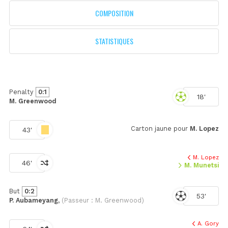
17h00
COMPOSITION
STATISTIQUES
Penalty
0:1
18'
M. Greenwood
Carton jaune pour
M. Lopez
43'
M. Lopez
46'
M. Munetsi
But
0:2
53'
P. Aubameyang,
(Passeur : M. Greenwood)
A. Gory