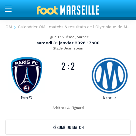
OM
Calendrier OM : matchs & résultats de l’Olympique de Marseille
Paris
Ligue 1 : 20ème journée
samedi 31 janvier 2026 17h00
FC
Stade Jean Bouin
Marseille
2
:
2
Ligue
1
samedi
Paris FC
Marseille
31
Arbitre : J. Pignard
janvier
2026
RÉSUMÉ DU MATCH