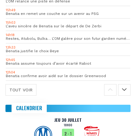
L’OM relance une piste en défense
15h49
Benatia en remet une couche sur un avenir au PSG
15h03
L’aveu sincère de Benatia sur le départ de De Zerbi
14h18
Restes, Atubolu, Bulka… L’OM galère pour son futur gardien numéro 1
13h33
Benatia justifie le choix Beye
12h45
Benatia assume toujours d’avoir écarté Rabiot
12h04
Benatia confirme avoir aidé sur le dossier Greenwood
TOUT VOIR
CALENDRIER
JEU 30 JUILLET
18H00
2
- 1