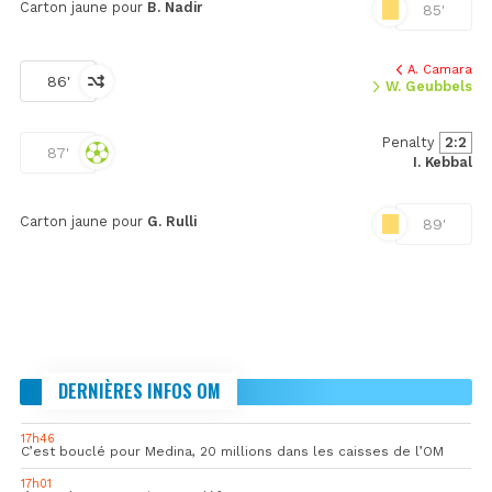
Carton jaune pour
B. Nadir
85'
A. Camara
86'
W. Geubbels
Penalty
2:2
87'
I. Kebbal
Carton jaune pour
G. Rulli
89'
DERNIÈRES INFOS OM
17h46
C’est bouclé pour Medina, 20 millions dans les caisses de l’OM
17h01