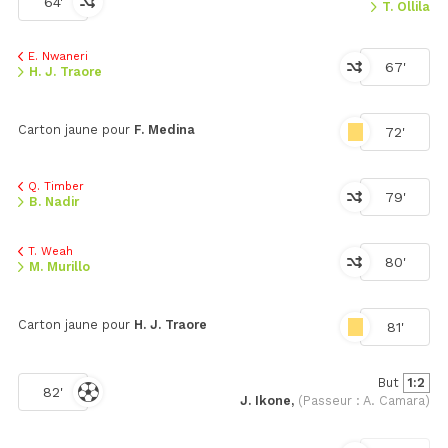
64'
T. Ollila
E. Nwaneri
67'
H. J. Traore
Carton jaune pour
F. Medina
72'
Q. Timber
79'
B. Nadir
T. Weah
80'
M. Murillo
Carton jaune pour
H. J. Traore
81'
But
1:2
82'
J. Ikone,
(Passeur : A. Camara)