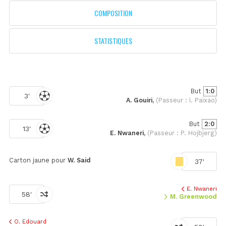
COMPOSITION
STATISTIQUES
But
1:0
3'
A. Gouiri,
(Passeur : I. Paixao)
But
2:0
13'
E. Nwaneri,
(Passeur : P. Hojbjerg)
Carton jaune pour
W. Said
37'
E. Nwaneri
58'
M. Greenwood
O. Edouard