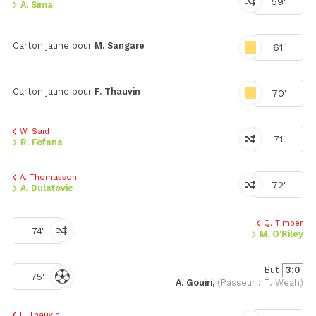
59'
A. Sima
Carton jaune pour
M. Sangare
61'
Carton jaune pour
F. Thauvin
70'
W. Said
71'
R. Fofana
A. Thomasson
72'
A. Bulatovic
Q. Timber
74'
M. O'Riley
But
3:0
75'
A. Gouiri,
(Passeur : T. Weah)
F. Thauvin