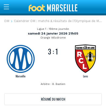
OM
Calendrier OM : matchs & résultats de l’Olympique de Marseille
Marseille
Ligue 1 : 19ème journée
samedi 24 janvier 2026 21h05
Lens
Orange Vélodrome
Ligue
3
:
1
1
samedi
24
Marseille
Lens
janvier
Arbitre : B. Bastien
2026
21h05
RÉSUMÉ DU MATCH