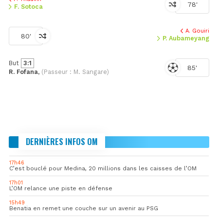
78'
F. Sotoca
A. Gouiri
80'
P. Aubameyang
But
3:1
85'
R. Fofana,
(Passeur : M. Sangare)
DERNIÈRES INFOS OM
17h46
C’est bouclé pour Medina, 20 millions dans les caisses de l’OM
17h01
L’OM relance une piste en défense
15h49
Benatia en remet une couche sur un avenir au PSG