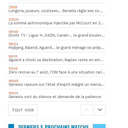
21h19
Longoria, joueurs, coulisses… Benatia règle ses comptes !
20h34
La somme astronomique injectée par McCourt en 2026 pour soutenir l’OM
19h49
Droits TV : Ligue 1+, DAZN, Canal+… le grand bouleversement
19h04
Hojbjerg, Balerdi, Aguerd… le grand ménage se prépare
18h19
Aguerd a choisi sa destination, Naples reste en embuscade
17h34
Zéro recrue au 7 août, l’OM face à une situation rarissime en Europe
16h49
Genesio rassure sur l’état d’esprit malgré un mercato inquiétant
16h04
Genesio sort du silence et demande de la patience
TOUT VOIR
DERNIERS & PROCHAINS MATCHS