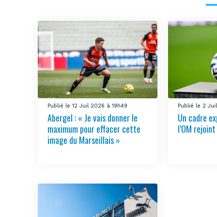
Publié le 12 Juil 2026 à 19h49
Publié le 2 Ju
Abergel : « Je vais donner le
Un cadre ex
maximum pour effacer cette
l’OM rejoint
image du Marseillais »