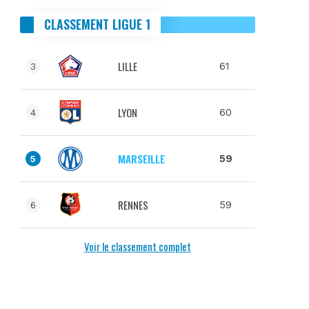
CLASSEMENT LIGUE 1
LILLE
61
3
LYON
60
4
MARSEILLE
59
5
RENNES
59
6
Voir le classement complet