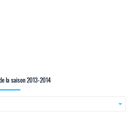
DIM 30 AOÛT
20H45
MONACO
MARSEILLE
de la saison 2013-2014