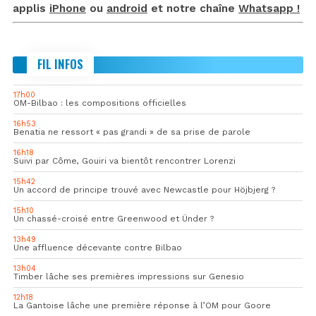
applis
iPhone
ou
android
et notre chaîne
Whatsapp !
FIL INFOS
17h00
OM-Bilbao : les compositions officielles
16h53
Benatia ne ressort « pas grandi » de sa prise de parole
16h18
Suivi par Côme, Gouiri va bientôt rencontrer Lorenzi
15h42
Un accord de principe trouvé avec Newcastle pour Höjbjerg ?
15h10
Un chassé-croisé entre Greenwood et Ünder ?
13h49
Une affluence décevante contre Bilbao
13h04
Timber lâche ses premières impressions sur Genesio
12h18
La Gantoise lâche une première réponse à l’OM pour Goore