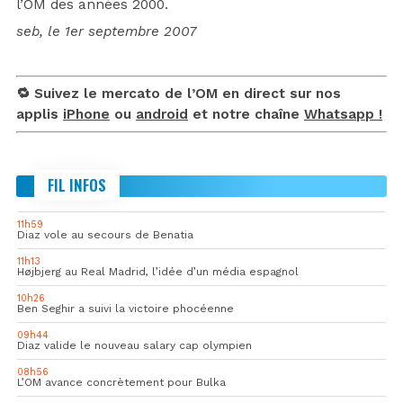
l’OM des années 2000.
seb, le 1er septembre 2007
🔁 Suivez le mercato de l’OM en direct sur nos
applis
iPhone
ou
android
et notre chaîne
Whatsapp !
FIL INFOS
11h59
Diaz vole au secours de Benatia
11h13
Højbjerg au Real Madrid, l’idée d’un média espagnol
10h26
Ben Seghir a suivi la victoire phocéenne
09h44
Diaz valide le nouveau salary cap olympien
08h56
L’OM avance concrètement pour Bulka