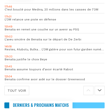
17h46
C’est bouclé pour Medina, 20 millions dans les caisses de l’OM
17h01
L’OM relance une piste en défense
15h49
Benatia en remet une couche sur un avenir au PSG
15h03
L’aveu sincère de Benatia sur le départ de De Zerbi
14h18
Restes, Atubolu, Bulka… L’OM galère pour son futur gardien numéro 1
13h33
Benatia justifie le choix Beye
12h45
Benatia assume toujours d’avoir écarté Rabiot
12h04
Benatia confirme avoir aidé sur le dossier Greenwood
TOUT VOIR
DERNIERS & PROCHAINS MATCHS