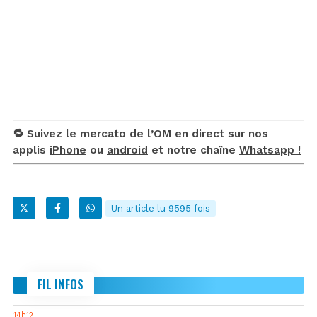
🔁 Suivez le mercato de l’OM en direct sur nos
applis
iPhone
ou
android
et notre chaîne
Whatsapp !
Un article lu 9595 fois
FIL INFOS
14h12