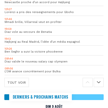
Newcastle proche d’un accord pour Højbjerg
13h27
Lorenzi a pris des renseignements pour Gboho
12h46
Mmadi brille, Villarreal veut en profiter
11h59
Diaz vole au secours de Benatia
11h13
Højbjerg au Real Madrid, l’idée d’un média espagnol
10h26
Ben Seghir a suivi la victoire phocéenne
09h44
Diaz valide le nouveau salary cap olympien
08h56
L’OM avance concrètement pour Bulka
TOUT VOIR
DERNIERS & PROCHAINS MATCHS
DIM 9 AOÛT