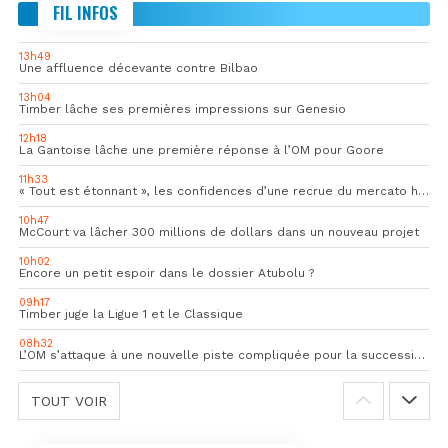
FIL INFOS
13h49
Une affluence décevante contre Bilbao
13h04
Timber lâche ses premières impressions sur Genesio
12h18
La Gantoise lâche une première réponse à l’OM pour Goore
11h33
« Tout est étonnant », les confidences d’une recrue du mercato hivernal de l’OM
10h47
McCourt va lâcher 300 millions de dollars dans un nouveau projet
10h02
Encore un petit espoir dans le dossier Atubolu ?
09h17
Timber juge la Ligue 1 et le Classique
08h32
L’OM s’attaque à une nouvelle piste compliquée pour la succession de Rulli
TOUT VOIR