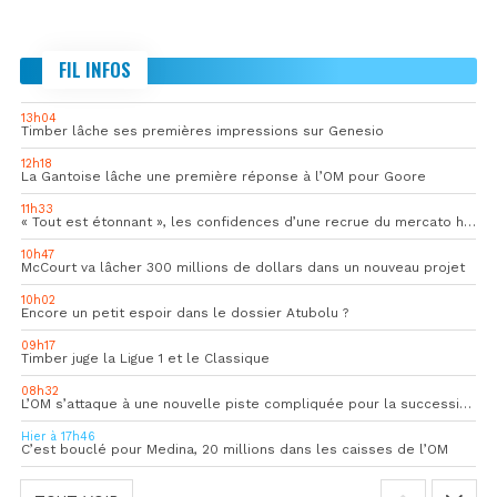
FIL INFOS
13h04
Timber lâche ses premières impressions sur Genesio
12h18
La Gantoise lâche une première réponse à l’OM pour Goore
11h33
« Tout est étonnant », les confidences d’une recrue du mercato hivernal de l’OM
10h47
McCourt va lâcher 300 millions de dollars dans un nouveau projet
10h02
Encore un petit espoir dans le dossier Atubolu ?
09h17
Timber juge la Ligue 1 et le Classique
08h32
L’OM s’attaque à une nouvelle piste compliquée pour la succession de Rulli
Hier à 17h46
C’est bouclé pour Medina, 20 millions dans les caisses de l’OM