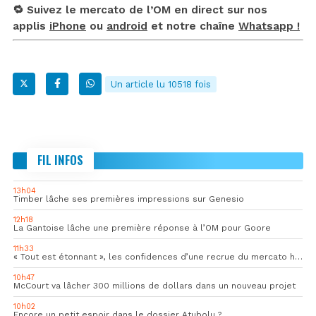
🔁 Suivez le mercato de l’OM en direct sur nos
applis
iPhone
ou
android
et notre chaîne
Whatsapp !
Un article lu 10518 fois
FIL INFOS
13h04
Timber lâche ses premières impressions sur Genesio
12h18
La Gantoise lâche une première réponse à l’OM pour Goore
11h33
« Tout est étonnant », les confidences d’une recrue du mercato hivernal de l’OM
10h47
McCourt va lâcher 300 millions de dollars dans un nouveau projet
10h02
Encore un petit espoir dans le dossier Atubolu ?