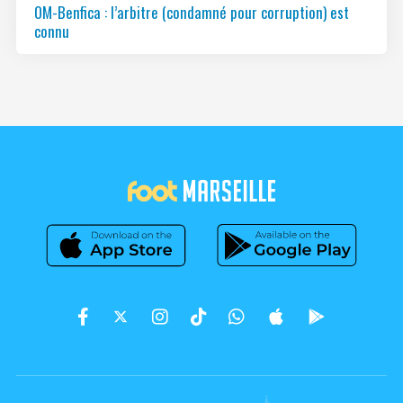
OM-Benfica : l’arbitre (condamné pour corruption) est
connu