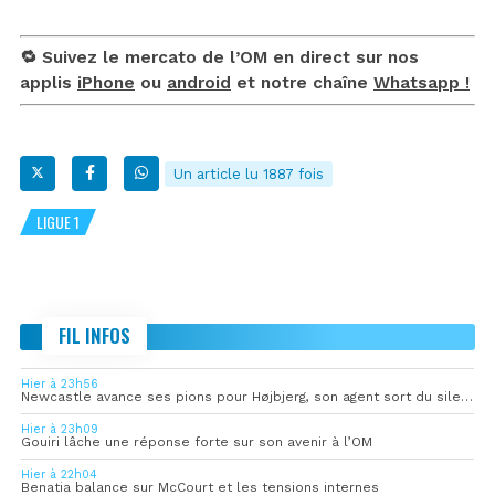
🔁 Suivez le mercato de l’OM en direct sur nos
applis
iPhone
ou
android
et notre chaîne
Whatsapp !
Un article lu 1887 fois
LIGUE 1
FIL INFOS
Hier à 23h56
Newcastle avance ses pions pour Højbjerg, son agent sort du silence
Hier à 23h09
Gouiri lâche une réponse forte sur son avenir à l’OM
Hier à 22h04
Benatia balance sur McCourt et les tensions internes