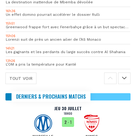
La destination inattendue de Mbemba dévoilée
16h36
Un effet domino pourrait accélérer le dossier Rulli
15h51
Greenwood frappe fort avec Fenerbahçe grâce à un but spectaculaire
15h06
Lorenzi suit de près un ancien ailier de l’AS Monaco
14h21
Les gagnants et les perdants du large succès contre Al Shahania
13h26
L’OM a pris la température pour Kanté
TOUT VOIR
DERNIERS & PROCHAINS MATCHS
JEU 30 JUILLET
18H00
2
- 1