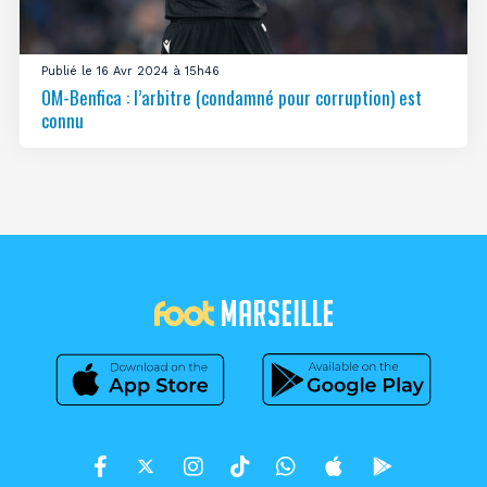
Publié le 16 Avr 2024 à 15h46
OM-Benfica : l’arbitre (condamné pour corruption) est
connu