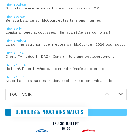
Hier à 23h09
Gouiri lâche une réponse forte sur son avenir à l’OM
Hier à 22h04
Benatia balance sur McCourt et les tensions internes
Hier à 21h19
Longoria, joueurs, coulisses… Benatia règle ses comptes !
Hier à 20h34
La somme astronomique injectée par McCourt en 2026 pour soutenir l’OM
Hier à 19h49
Droits TV : Ligue 1+, DAZN, Canal+… le grand bouleversement
Hier à 19h04
Hojbjerg, Balerdi, Aguerd… le grand ménage se prépare
Hier à 18h19
Aguerd a choisi sa destination, Naples reste en embuscade
TOUT VOIR
DERNIERS & PROCHAINS MATCHS
JEU 30 JUILLET
18H00