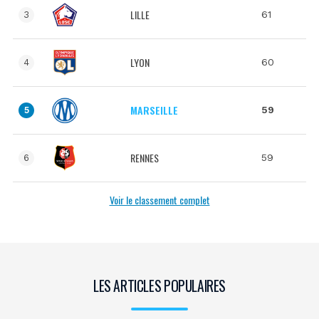
LILLE
61
3
LYON
60
4
MARSEILLE
59
5
RENNES
59
6
Voir le classement complet
LES ARTICLES POPULAIRES