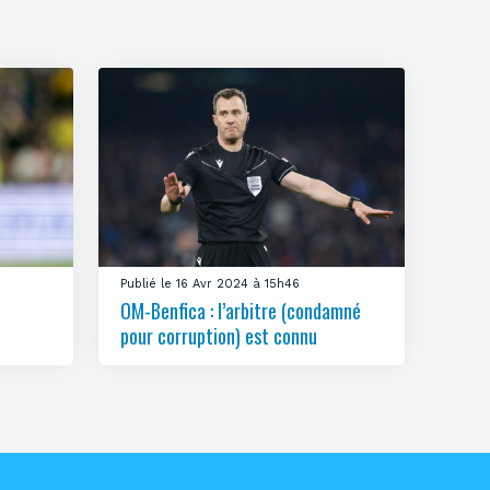
Publié le 16 Avr 2024 à 15h46
OM-Benfica : l’arbitre (condamné
pour corruption) est connu