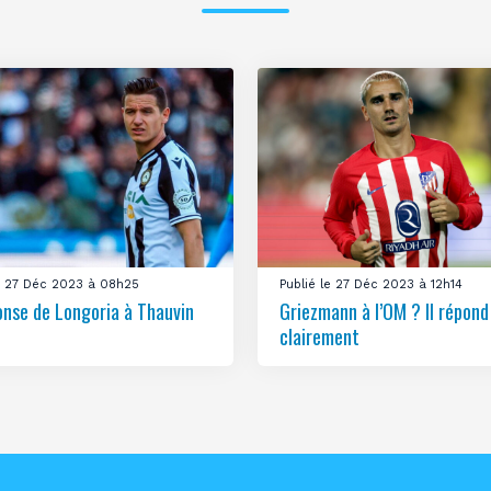
le 27 Déc 2023 à 08h25
Publié le 27 Déc 2023 à 12h14
onse de Longoria à Thauvin
Griezmann à l’OM ? Il répond
clairement