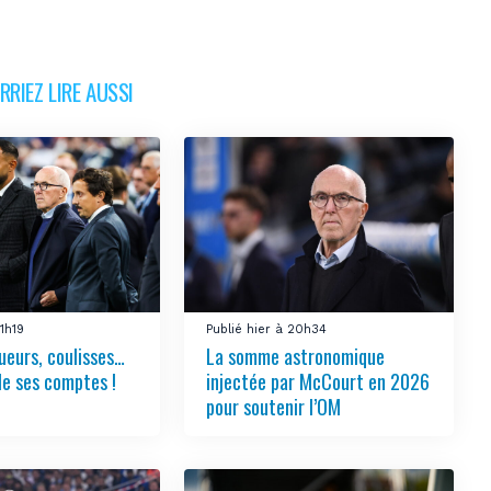
RIEZ LIRE AUSSI
21h19
Publié hier à 20h34
ueurs, coulisses…
La somme astronomique
le ses comptes !
injectée par McCourt en 2026
pour soutenir l’OM