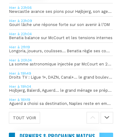
Hier à 23h56
Newcastle avance ses pions pour Højbjerg, son agent sort du silence
Hier à 23h09
Gouiri lâche une réponse forte sur son avenir à l’OM
Hier à 22h04
Benatia balance sur McCourt et les tensions internes
Hier à 21h19
Longoria, joueurs, coulisses… Benatia règle ses comptes !
Hier à 20h34
La somme astronomique injectée par McCourt en 2026 pour soutenir l’OM
Hier à 19h49
Droits TV : Ligue 1+, DAZN, Canal+… le grand bouleversement
Hier à 19h04
Hojbjerg, Balerdi, Aguerd… le grand ménage se prépare
Hier à 18h19
Aguerd a choisi sa destination, Naples reste en embuscade
TOUT VOIR
DERNIERS & PROCHAINS MATCHS