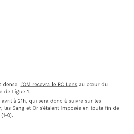
DIM 30 AOÛT
20H45
MONACO
MARSEILLE
nt dense,
l’OM recevra le RC Lens
au cœur du
e de Ligue 1.
ril à 21h, qui sera donc à suivre sur les
 les Sang et Or s’étaient imposés en toute fin de
(1-0).