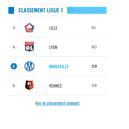
CLASSEMENT LIGUE 1
LILLE
61
3
LYON
60
4
MARSEILLE
59
5
RENNES
59
6
Voir le classement complet