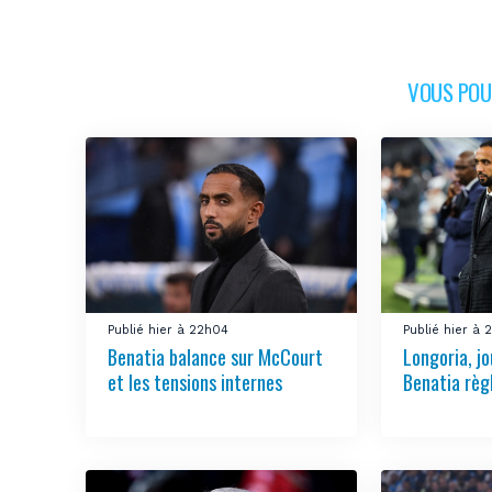
VOUS POUR
Publié hier à 22h04
Publié hier à 
Benatia balance sur McCourt
Longoria, jo
et les tensions internes
Benatia règ