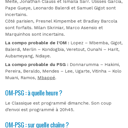
Meïté, Jonathan Clauss et Ismaïla Sarr. Ulisses Garcia,
Pape Gueye, Leonardo Balerdi et Samuel Gigot sont
incertains.
Côté parisien, Presnel Kimpembe et Bradley Barcola
sont forfaits. Milan Skriniar, Marco Asensio et
Marquinhos sont incertains.
La compo probable de l’OM :
Lopez – Mbemba, Gigot,
Balerdi, Merlin – Kondogbia, Veretout, Ounahi – Harit,
Aubameyang, Ndiaye.
La compo probable du PSG :
Donnarumma – Hakimi,
Pereira, Beraldo, Mendes – Lee, Ugarte, Vitinha – Kolo
Muani, Ramos,
Mbappé
.
OM-PSG : à quelle heure ?
Le Classique est programmé dimanche. Son coup
d’envoi est programmé à 20h45.
OM-PSG : sur quelle chaîne ?