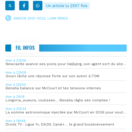
Un article lu 2557 fois
SAISON 2021-2022
,
LUAN PERES
FIL INFOS
Hier à 23h56
Newcastle avance ses pions pour Højbjerg, son agent sort du silence
Hier à 23h09
Gouiri lâche une réponse forte sur son avenir à l’OM
Hier à 22h04
Benatia balance sur McCourt et les tensions internes
Hier à 21h19
Longoria, joueurs, coulisses… Benatia règle ses comptes !
Hier à 20h34
La somme astronomique injectée par McCourt en 2026 pour soutenir l’OM
Hier à 19h49
Droits TV : Ligue 1+, DAZN, Canal+… le grand bouleversement