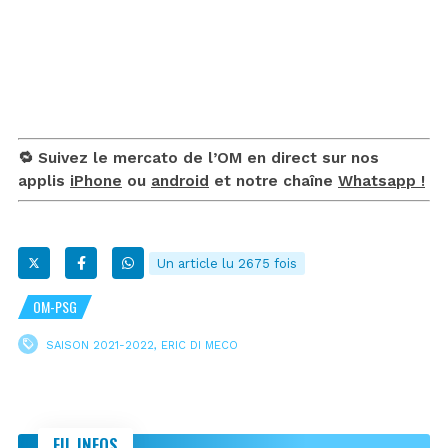
🔁 Suivez le mercato de l’OM en direct sur nos
applis
iPhone
ou
android
et notre chaîne
Whatsapp !
Un article lu 2675 fois
OM-PSG
SAISON 2021-2022
,
ERIC DI MECO
FIL INFOS