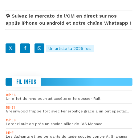
🔁 Suivez le mercato de l’OM en direct sur nos
applis
iPhone
ou
android
et notre chaîne
Whatsapp !
Un article lu 2025 fois
FIL INFOS
16h36
Un effet domino pourrait accélérer le dossier Rulli
15h51
Greenwood frappe fort avec Fenerbahçe grâce à un but spectaculaire
15h06
Lorenzi suit de près un ancien ailier de l’AS Monaco
14h21
Les gagnants et les perdants du large succès contre Al Shahania