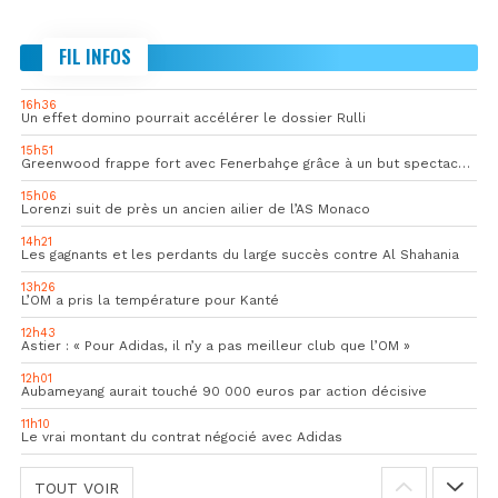
FIL INFOS
16h36
Un effet domino pourrait accélérer le dossier Rulli
15h51
Greenwood frappe fort avec Fenerbahçe grâce à un but spectaculaire
15h06
Lorenzi suit de près un ancien ailier de l’AS Monaco
14h21
Les gagnants et les perdants du large succès contre Al Shahania
13h26
L’OM a pris la température pour Kanté
12h43
Astier : « Pour Adidas, il n’y a pas meilleur club que l’OM »
12h01
Aubameyang aurait touché 90 000 euros par action décisive
11h10
Le vrai montant du contrat négocié avec Adidas
TOUT VOIR