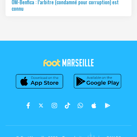
OM-Benfica : l’arbitre (condamné pour corruption) est
connu