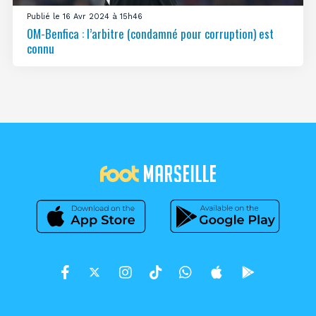
Publié le 16 Avr 2024 à 15h46
OM-Benfica : l’arbitre (condamné pour corruption) est
connu