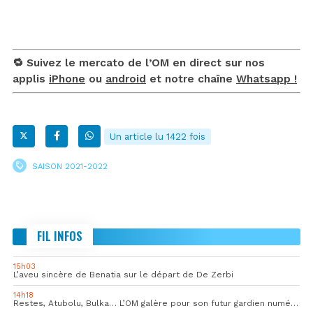
🔁 Suivez le mercato de l’OM en direct sur nos
applis
iPhone
ou
android
et notre chaîne
Whatsapp !
Un article lu 1422 fois
SAISON 2021-2022
FIL INFOS
15h03
L’aveu sincère de Benatia sur le départ de De Zerbi
14h18
Restes, Atubolu, Bulka… L’OM galère pour son futur gardien numéro 1