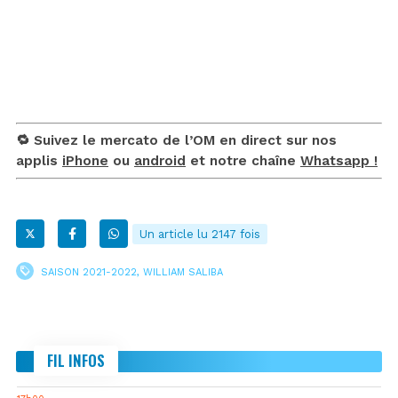
🔁 Suivez le mercato de l’OM en direct sur nos
applis
iPhone
ou
android
et notre chaîne
Whatsapp !
Un article lu 2147 fois
SAISON 2021-2022
,
WILLIAM SALIBA
FIL INFOS