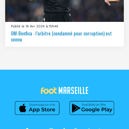
Publié le 16 Avr 2024 à 15h46
OM-Benfica : l’arbitre (condamné pour corruption) est
connu