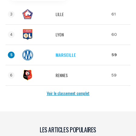
LILLE
61
3
LYON
60
4
MARSEILLE
59
5
RENNES
59
6
Voir le classement complet
LES ARTICLES POPULAIRES