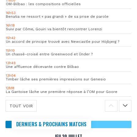
17h00
OM-Bilbao : les compositions officielles
16h53
Benatia ne ressort « pas grandi » de sa prise de parole
16h18
Suivi par Côme, Gouiri va bientôt rencontrer Lorenzi
15h42
Un accord de principe trouvé avec Newcastle pour Höjbjerg ?
15h10
Un chassé-croisé entre Greenwood et Ünder ?
13h49
Une affluence décevante contre Bilbao
13h04
Timber lâche ses premières impressions sur Genesio
12h18
La Gantoise lâche une première réponse à l’OM pour Goore
TOUT VOIR
DERNIERS & PROCHAINS MATCHS
JEU 30 JUILLET