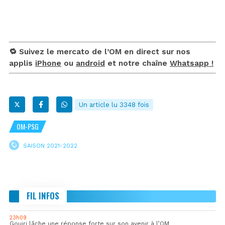
🔁 Suivez le mercato de l’OM en direct sur nos
applis
iPhone
ou
android
et notre chaîne
Whatsapp !
Un article lu 3348 fois
OM-PSG
SAISON 2021-2022
FIL INFOS
23h09
Gouiri lâche une réponse forte sur son avenir à l’OM