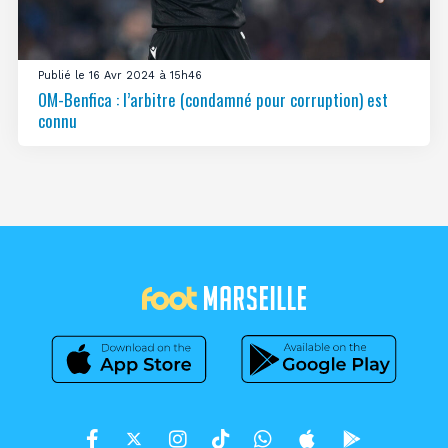
Publié le 16 Avr 2024 à 15h46
OM-Benfica : l’arbitre (condamné pour corruption) est
connu