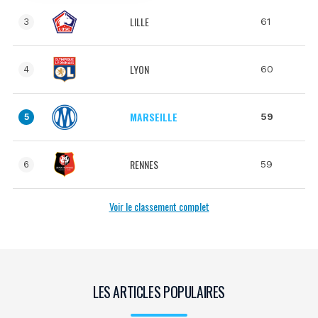
LILLE
61
3
LYON
60
4
MARSEILLE
59
5
RENNES
59
6
Voir le classement complet
LES ARTICLES POPULAIRES