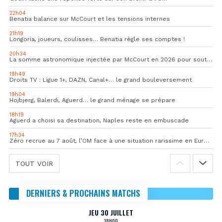
22h04
Benatia balance sur McCourt et les tensions internes
21h19
Longoria, joueurs, coulisses… Benatia règle ses comptes !
20h34
La somme astronomique injectée par McCourt en 2026 pour soutenir l’OM
19h49
Droits TV : Ligue 1+, DAZN, Canal+… le grand bouleversement
19h04
Hojbjerg, Balerdi, Aguerd… le grand ménage se prépare
18h19
Aguerd a choisi sa destination, Naples reste en embuscade
17h34
Zéro recrue au 7 août, l’OM face à une situation rarissime en Europe
TOUT VOIR
DERNIERS & PROCHAINS MATCHS
JEU 30 JUILLET
18H00