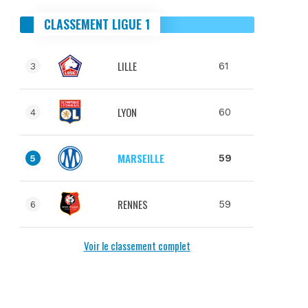
CLASSEMENT LIGUE 1
LILLE
61
3
LYON
60
4
MARSEILLE
59
5
RENNES
59
6
Voir le classement complet