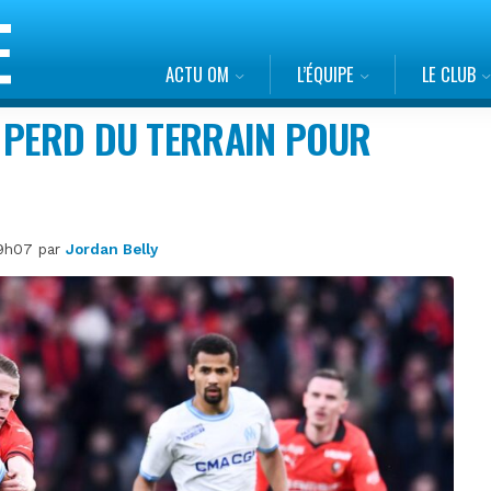
ACTU OM
L’ÉQUIPE
LE CLUB
M PERD DU TERRAIN POUR
19h07 par
Jordan Belly