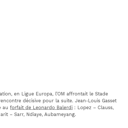
DIM 30 AOÛT
20H45
MONACO
MARSEILLE
ation, en Ligue Europa, l’OM affrontait le Stade
ncontre décisive pour la suite. Jean-Louis Gasset
té au
forfait de Leonardo Balerdi
: Lopez – Clauss,
arit – Sarr, Ndiaye, Aubameyang.