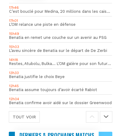
17h46
C’est bouclé pour Medina, 20 millions dans les caisses de l’OM
17h01
L’OM relance une piste en défense
15h49
Benatia en remet une couche sur un avenir au PSG
15h03
L’aveu sincère de Benatia sur le départ de De Zerbi
14h18
Restes, Atubolu, Bulka… L’OM galère pour son futur gardien numéro 1
13h33
Benatia justifie le choix Beye
12h45
Benatia assume toujours d’avoir écarté Rabiot
12h04
Benatia confirme avoir aidé sur le dossier Greenwood
TOUT VOIR
DERNIERS & PROCHAINS MATCHS