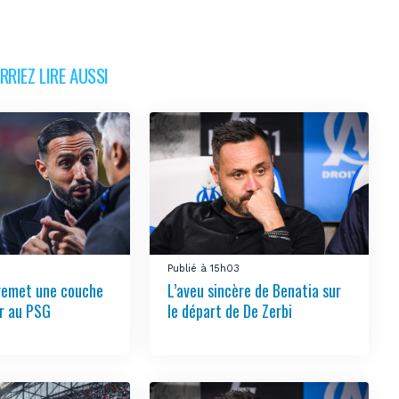
RIEZ LIRE AUSSI
Publié à 15h03
remet une couche
L’aveu sincère de Benatia sur
ir au PSG
le départ de De Zerbi