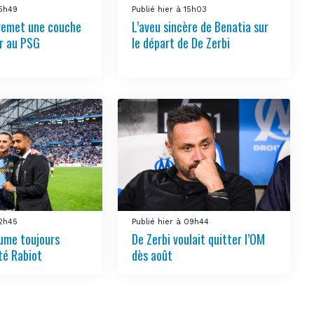
15h49
Publié hier à 15h03
remet une couche
L’aveu sincère de Benatia sur
ir au PSG
le départ de De Zerbi
12h45
Publié hier à 09h44
ume toujours
De Zerbi voulait quitter l’OM
té Rabiot
dès août