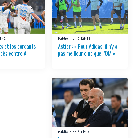
14h21
Publié hier à 12h43
s et les perdants
Astier : « Pour Adidas, il n’y a
ccès contre Al
pas meilleur club que l’OM »
Publié hier à 11h10