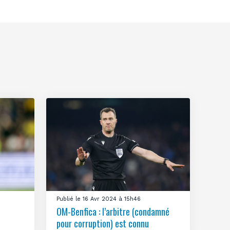
Publié le 16 Avr 2024 à 15h46
OM-Benfica : l’arbitre (condamné
pour corruption) est connu