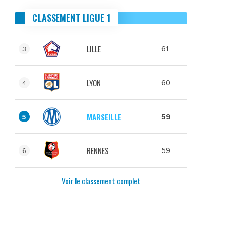
CLASSEMENT LIGUE 1
LILLE
61
3
LYON
60
4
MARSEILLE
59
5
RENNES
59
6
Voir le classement complet