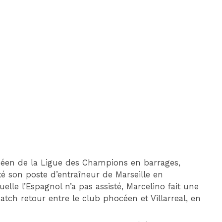
DIM 30 AOÛT
20H45
MONACO
MARSEILLE
océen de la Ligue des Champions en barrages,
tté son poste d’entraîneur de Marseille en
le l’Espagnol n’a pas assisté, Marcelino fait une
atch retour entre le club phocéen et Villarreal, en