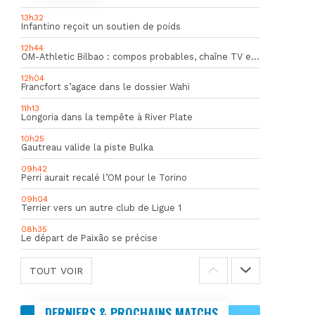
13h32
Infantino reçoit un soutien de poids
12h44
OM-Athletic Bilbao : compos probables, chaîne TV et heure du match
12h04
Francfort s’agace dans le dossier Wahi
11h13
Longoria dans la tempête à River Plate
10h25
Gautreau valide la piste Bulka
09h42
Perri aurait recalé l’OM pour le Torino
09h04
Terrier vers un autre club de Ligue 1
08h35
Le départ de Paixão se précise
TOUT VOIR
DERNIERS & PROCHAINS MATCHS