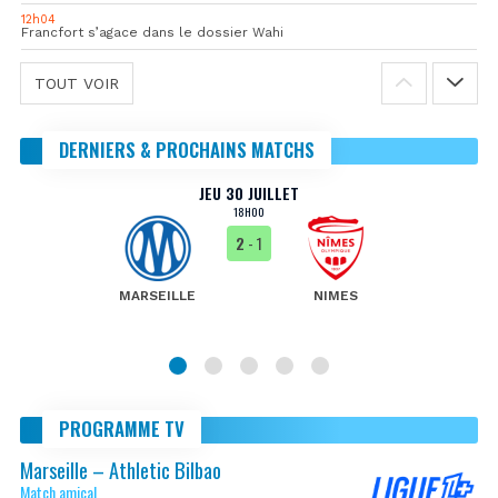
12h04
Francfort s’agace dans le dossier Wahi
TOUT VOIR
DERNIERS & PROCHAINS MATCHS
JEU 30 JUILLET
18H00
2
- 1
MARSEILLE
NIMES
PROGRAMME TV
Marseille – Athletic Bilbao
Match amical