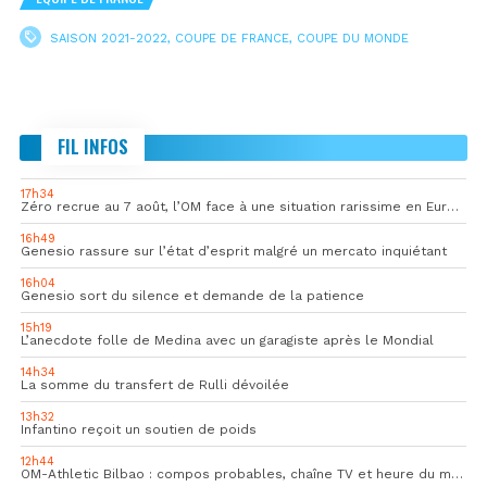
SAISON 2021-2022
,
COUPE DE FRANCE
,
COUPE DU MONDE
FIL INFOS
17h34
Zéro recrue au 7 août, l’OM face à une situation rarissime en Europe
16h49
Genesio rassure sur l’état d’esprit malgré un mercato inquiétant
16h04
Genesio sort du silence et demande de la patience
15h19
L’anecdote folle de Medina avec un garagiste après le Mondial
14h34
La somme du transfert de Rulli dévoilée
13h32
Infantino reçoit un soutien de poids
12h44
OM-Athletic Bilbao : compos probables, chaîne TV et heure du match