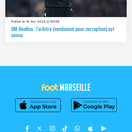
Publié le 16 Avr 2024 à 15h46
OM-Benfica : l’arbitre (condamné pour corruption) est
connu