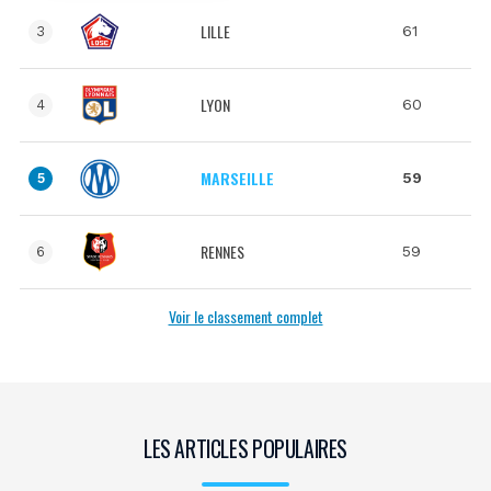
LILLE
61
3
LYON
60
4
MARSEILLE
59
5
RENNES
59
6
Voir le classement complet
LES ARTICLES POPULAIRES