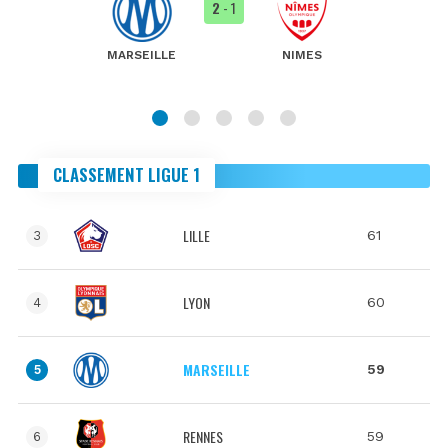
2
- 1
MARSEILLE
NIMES
CLASSEMENT LIGUE 1
LILLE
61
3
LYON
60
4
MARSEILLE
59
5
RENNES
59
6