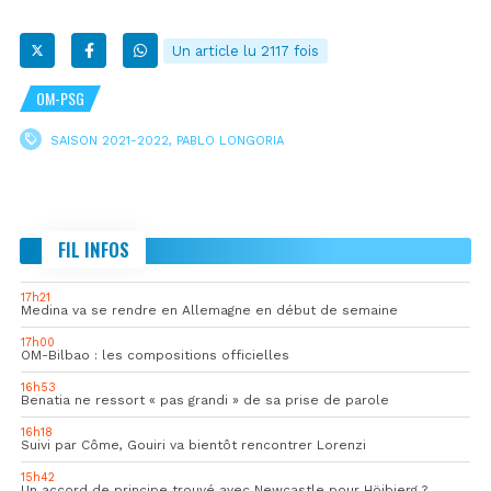
Un article lu 2117 fois
OM-PSG
SAISON 2021-2022
,
PABLO LONGORIA
FIL INFOS
17h21
Medina va se rendre en Allemagne en début de semaine
17h00
OM-Bilbao : les compositions officielles
16h53
Benatia ne ressort « pas grandi » de sa prise de parole
16h18
Suivi par Côme, Gouiri va bientôt rencontrer Lorenzi
15h42
Un accord de principe trouvé avec Newcastle pour Höjbjerg ?