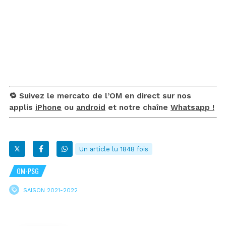
🔁 Suivez le mercato de l’OM en direct sur nos
applis
iPhone
ou
android
et notre chaîne
Whatsapp !
Un article lu 1848 fois
OM-PSG
SAISON 2021-2022