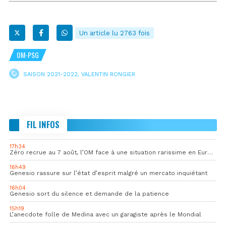
Un article lu 2763 fois
OM-PSG
SAISON 2021-2022
,
VALENTIN RONGIER
FIL INFOS
17h34
Zéro recrue au 7 août, l’OM face à une situation rarissime en Europe
16h49
Genesio rassure sur l’état d’esprit malgré un mercato inquiétant
16h04
Genesio sort du silence et demande de la patience
15h19
L’anecdote folle de Medina avec un garagiste après le Mondial