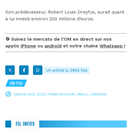
Son prédécesseur, Robert Louis-Dreyfus, aurait quant
à lui investi environ 200 millions d’euros.
🔁 Suivez le mercato de l’OM en direct sur nos
applis
iPhone
ou
android
et notre chaîne
Whatsapp !
Un article lu 2842 fois
OM-PSG
SAISON 2021-2022
,
FRANK MCCOURT
,
PABLO LONGORIA
FIL INFOS