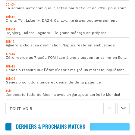
20h34
La somme astronomique injectée par McCourt en 2026 pour soutenir l’OM
19h49
Droits TV : Ligue 1+, DAZN, Canal+… le grand bouleversement
19h04
Hojbjerg, Balerdi, Aguerd… le grand ménage se prépare
18h19
Aguerd a choisi sa destination, Naples reste en embuscade
17h34
Zéro recrue au 7 août, l’OM face à une situation rarissime en Europe
16h49
Genesio rassure sur l’état d’esprit malgré un mercato inquiétant
16h04
Genesio sort du silence et demande de la patience
15h19
L’anecdote folle de Medina avec un garagiste après le Mondial
TOUT VOIR
DERNIERS & PROCHAINS MATCHS