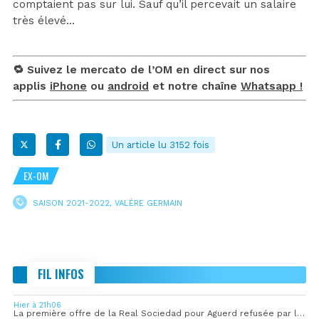
comptaient pas sur lui. Sauf qu’il percevait un salaire
très élevé…
🔁 Suivez le mercato de l’OM en direct sur nos
applis
iPhone
ou
android
et notre chaîne
Whatsapp !
Un article lu 3152 fois
EX-OM
SAISON 2021-2022
,
VALÈRE GERMAIN
FIL INFOS
Hier à 21h06
La première offre de la Real Sociedad pour Aguerd refusée par l’OM