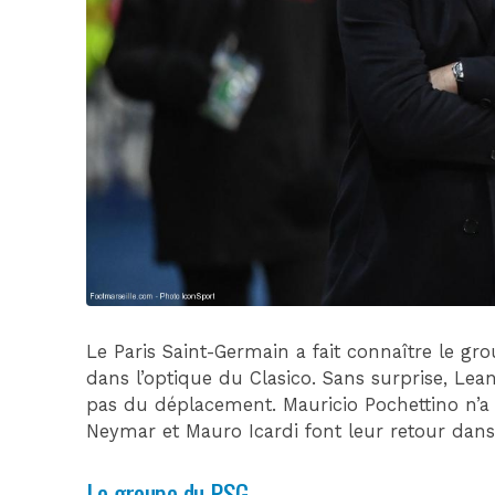
Le Paris Saint-Germain a fait connaître le gro
dans l’optique du Clasico. Sans surprise, Le
pas du déplacement. Mauricio Pochettino n’a
Neymar et Mauro Icardi font leur retour dans
Le groupe du PSG