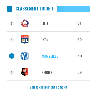
CLASSEMENT LIGUE 1
LILLE
61
3
LYON
60
4
MARSEILLE
59
5
RENNES
59
6
Voir le classement complet