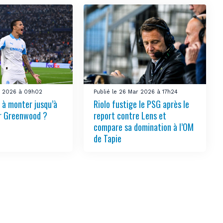
ai 2026 à 09h02
Publié le 26 Mar 2026 à 17h24
 à monter jusqu’à
Riolo fustige le PSG après le
r Greenwood ?
report contre Lens et
compare sa domination à l’OM
de Tapie