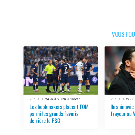
VOUS POUR
Publié le 24 Juil 2026 à 16h27
Publié le 12 J
Les bookmakers placent l’OM
Ibrahimovic
parmi les grands favoris
frayeur au 
derrière le PSG