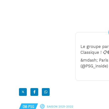
Le groupe par
Classique ! 📋
&mdash; Paris
(@PSG_inside
OM-PSG
SAISON 2021-2022