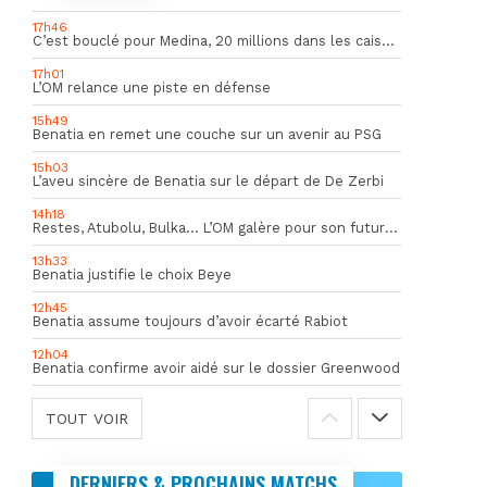
17h46
C’est bouclé pour Medina, 20 millions dans les caisses de l’OM
17h01
L’OM relance une piste en défense
15h49
Benatia en remet une couche sur un avenir au PSG
15h03
L’aveu sincère de Benatia sur le départ de De Zerbi
14h18
Restes, Atubolu, Bulka… L’OM galère pour son futur gardien numéro 1
13h33
Benatia justifie le choix Beye
12h45
Benatia assume toujours d’avoir écarté Rabiot
12h04
Benatia confirme avoir aidé sur le dossier Greenwood
TOUT VOIR
DERNIERS & PROCHAINS MATCHS