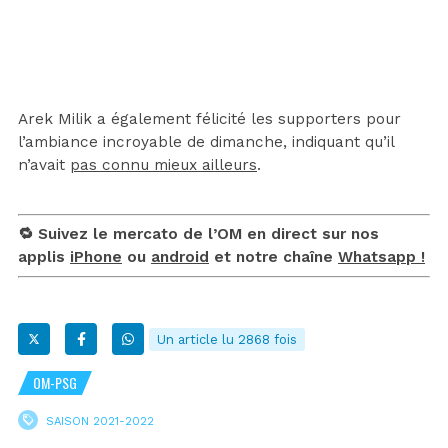
Arek Milik a également félicité les supporters pour
l’ambiance incroyable de dimanche, indiquant qu’il
n’avait
pas connu mieux ailleurs
.
🔁 Suivez le mercato de l’OM en direct sur nos
applis
iPhone
ou
android
et notre chaîne
Whatsapp !
Un article lu 2868 fois
OM-PSG
SAISON 2021-2022