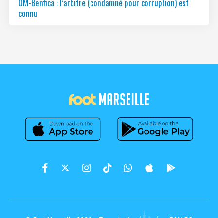
OM-Benfica : l’arbitre (condamné pour corruption) est
connu