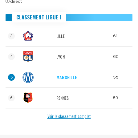
direct
CLASSEMENT LIGUE 1
LILLE
61
3
LYON
60
4
MARSEILLE
59
5
RENNES
59
6
Voir le classement complet