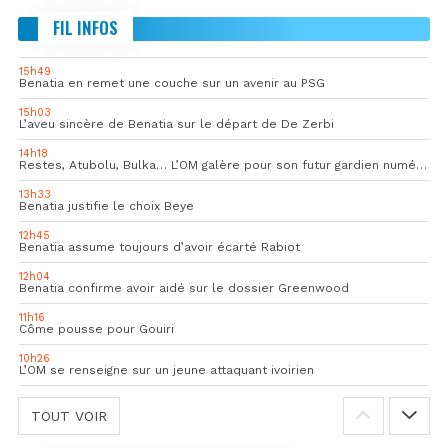
FIL INFOS
15h49
Benatia en remet une couche sur un avenir au PSG
15h03
L’aveu sincère de Benatia sur le départ de De Zerbi
14h18
Restes, Atubolu, Bulka… L’OM galère pour son futur gardien numéro 1
13h33
Benatia justifie le choix Beye
12h45
Benatia assume toujours d’avoir écarté Rabiot
12h04
Benatia confirme avoir aidé sur le dossier Greenwood
11h16
Côme pousse pour Gouiri
10h26
L’OM se renseigne sur un jeune attaquant ivoirien
TOUT VOIR