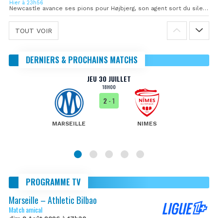
Hier à 23h56
Newcastle avance ses pions pour Højbjerg, son agent sort du silence
TOUT VOIR
DERNIERS & PROCHAINS MATCHS
JEU 30 JUILLET
18H00
2
- 1
MARSEILLE
NIMES
PROGRAMME TV
Marseille – Athletic Bilbao
Match amical