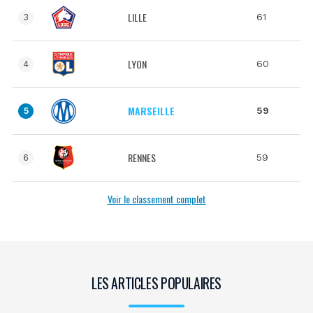
LILLE
61
3
LYON
60
4
MARSEILLE
59
5
RENNES
59
6
Voir le classement complet
LES ARTICLES POPULAIRES