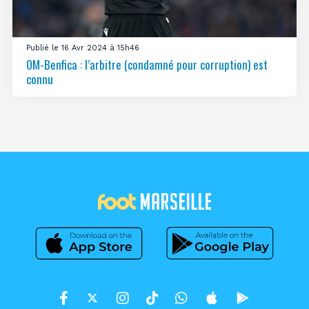
Publié le 16 Avr 2024 à 15h46
OM-Benfica : l’arbitre (condamné pour corruption) est
connu