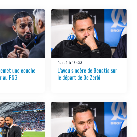
Publié à 15h03
remet une couche
L’aveu sincère de Benatia sur
ir au PSG
le départ de De Zerbi