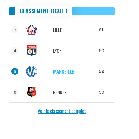
CLASSEMENT LIGUE 1
LILLE
61
3
LYON
60
4
MARSEILLE
59
5
RENNES
59
6
Voir le classement complet