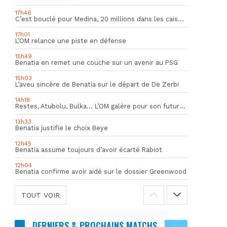
17h46
C’est bouclé pour Medina, 20 millions dans les caisses de l’OM
17h01
L’OM relance une piste en défense
15h49
Benatia en remet une couche sur un avenir au PSG
15h03
L’aveu sincère de Benatia sur le départ de De Zerbi
14h18
Restes, Atubolu, Bulka… L’OM galère pour son futur gardien numéro 1
13h33
Benatia justifie le choix Beye
12h45
Benatia assume toujours d’avoir écarté Rabiot
12h04
Benatia confirme avoir aidé sur le dossier Greenwood
TOUT VOIR
DERNIERS & PROCHAINS MATCHS