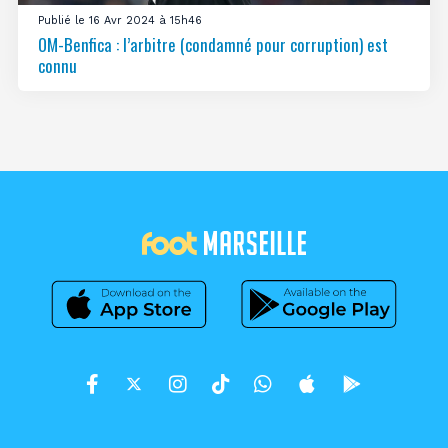
Publié le 16 Avr 2024 à 15h46
OM-Benfica : l’arbitre (condamné pour corruption) est
connu