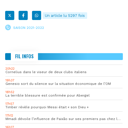
Un article lu 5297 fois
SAISON 2021-2022
FIL INFOS
20h22
Cornelius dans le viseur de deux clubs italiens
19h37
Genesio sort du silence sur la situation économique de l’OM
18h52
La terrible blessure est confirmée pour Abergel
17h57
Timber révèle pourquoi Messi était « son Dieu »
17h12
Mmadi dévoile l’influence de Paixão sur ses premiers pas chez les pros
16h27