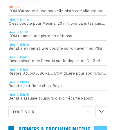
08h32
L’OM s’attaque à une nouvelle piste compliquée pour la succession de Rulli
Hier à 17h46
C’est bouclé pour Medina, 20 millions dans les caisses de l’OM
Hier à 17h01
L’OM relance une piste en défense
Hier à 15h49
Benatia en remet une couche sur un avenir au PSG
Hier à 15h03
L’aveu sincère de Benatia sur le départ de De Zerbi
Hier à 14h18
Restes, Atubolu, Bulka… L’OM galère pour son futur gardien numéro 1
Hier à 13h33
Benatia justifie le choix Beye
Hier à 12h45
Benatia assume toujours d’avoir écarté Rabiot
TOUT VOIR
DERNIERS & PROCHAINS MATCHS