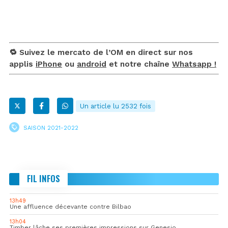
🔁 Suivez le mercato de l’OM en direct sur nos
applis
iPhone
ou
android
et notre chaîne
Whatsapp !
Un article lu 2532 fois
SAISON 2021-2022
FIL INFOS
13h49
Une affluence décevante contre Bilbao
13h04
Timber lâche ses premières impressions sur Genesio