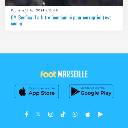
Publié le 16 Avr 2024 à 15h46
OM-Benfica : l’arbitre (condamné pour corruption) est
connu