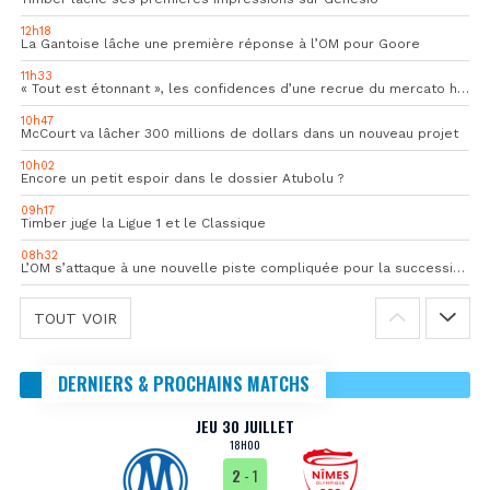
12h18
La Gantoise lâche une première réponse à l’OM pour Goore
11h33
« Tout est étonnant », les confidences d’une recrue du mercato hivernal de l’OM
10h47
McCourt va lâcher 300 millions de dollars dans un nouveau projet
10h02
Encore un petit espoir dans le dossier Atubolu ?
09h17
Timber juge la Ligue 1 et le Classique
08h32
L’OM s’attaque à une nouvelle piste compliquée pour la succession de Rulli
TOUT VOIR
DERNIERS & PROCHAINS MATCHS
JEU 30 JUILLET
18H00
2
- 1