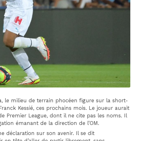
DIM 30 AOÛT
20H45
MONACO
MARSEILLE
a, le milieu de terrain phocéen figure sur la short-
Franck Kessié, ces prochains mois. Le joueur aurait
e Premier League, dont il ne cite pas les noms. Il
gation émanant de la direction de l’OM.
 déclaration sur son avenir. Il se dit
r en tête d’aller de partir librement, sans