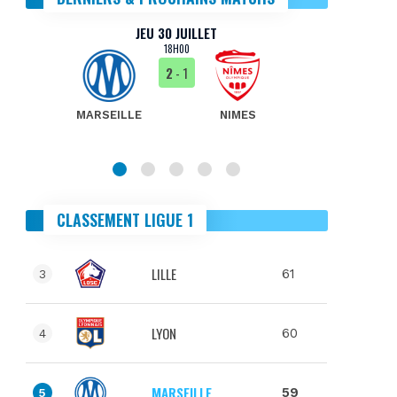
JEU 30 JUILLET
18H00
2
- 1
MARSEILLE
NIMES
MA
CLASSEMENT LIGUE 1
LILLE
61
3
LYON
60
4
MARSEILLE
59
5