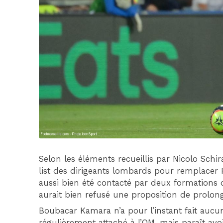
Selon les éléments recueillis par Nicolo Schir
list des dirigeants lombards pour remplacer 
aussi bien été contacté par deux formations d
aurait bien refusé une proposition de prolon
Boubacar Kamara n’a pour l’instant fait aucune
régulièrement attaché à l’OM, mais paraît avoi