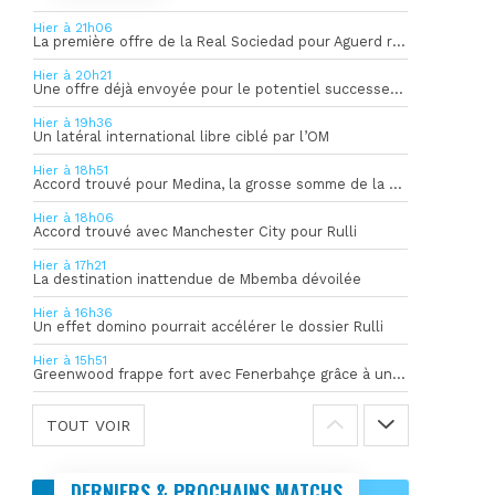
Hier à 21h06
La première offre de la Real Sociedad pour Aguerd refusée par l’OM
Hier à 20h21
Une offre déjà envoyée pour le potentiel successeur de Rulli
Hier à 19h36
Un latéral international libre ciblé par l’OM
Hier à 18h51
Accord trouvé pour Medina, la grosse somme de la vente dévoilée
Hier à 18h06
Accord trouvé avec Manchester City pour Rulli
Hier à 17h21
La destination inattendue de Mbemba dévoilée
Hier à 16h36
Un effet domino pourrait accélérer le dossier Rulli
Hier à 15h51
Greenwood frappe fort avec Fenerbahçe grâce à un but spectaculaire
TOUT VOIR
DERNIERS & PROCHAINS MATCHS