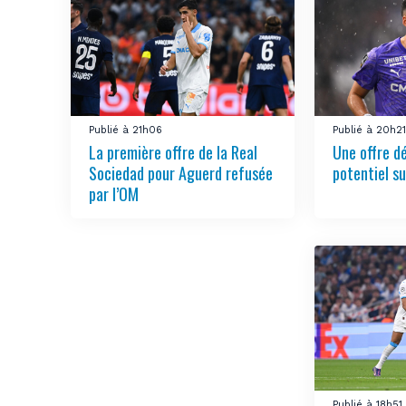
Publié à 21h06
Publié à 20h2
La première offre de la Real
Une offre d
Sociedad pour Aguerd refusée
potentiel su
par l’OM
Publié à 18h51