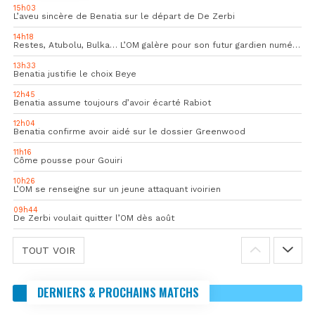
15h03
L’aveu sincère de Benatia sur le départ de De Zerbi
14h18
Restes, Atubolu, Bulka… L’OM galère pour son futur gardien numéro 1
13h33
Benatia justifie le choix Beye
12h45
Benatia assume toujours d’avoir écarté Rabiot
12h04
Benatia confirme avoir aidé sur le dossier Greenwood
11h16
Côme pousse pour Gouiri
10h26
L’OM se renseigne sur un jeune attaquant ivoirien
09h44
De Zerbi voulait quitter l’OM dès août
TOUT VOIR
DERNIERS & PROCHAINS MATCHS